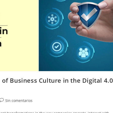
of Business Culture in the Digital 4.
Comentarios
Sin comentarios
de
la