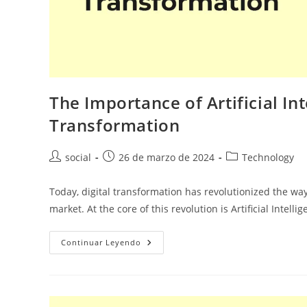
The Importance of Artificial Int
Transformation
Autor
Publicación
Categoría
social
26 de marzo de 2024
Technology
de
de
de
la
la
la
Today, digital transformation has revolutionized the w
entrada:
entrada:
entrada:
market. At the core of this revolution is Artificial Intelli
The
Continuar Leyendo
Importance
Of
Artificial
Intelligence
In
The