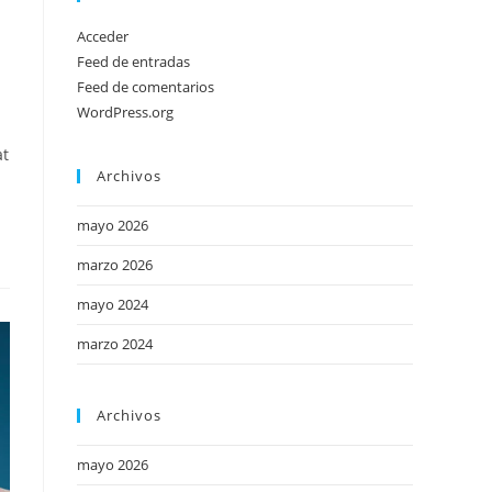
Acceder
Feed de entradas
Feed de comentarios
WordPress.org
at
Archivos
mayo 2026
marzo 2026
mayo 2024
marzo 2024
Archivos
mayo 2026