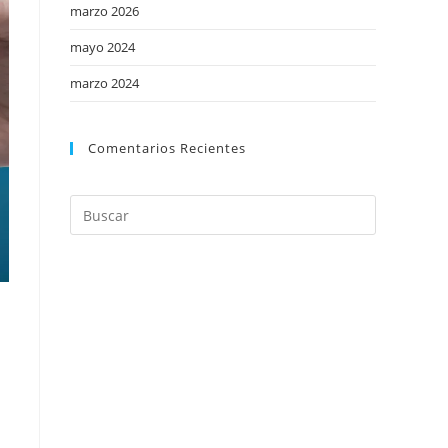
marzo 2026
mayo 2024
marzo 2024
Comentarios Recientes
Pulsa
Escape
para
cerrar
el
0
panel
de
búsqueda.