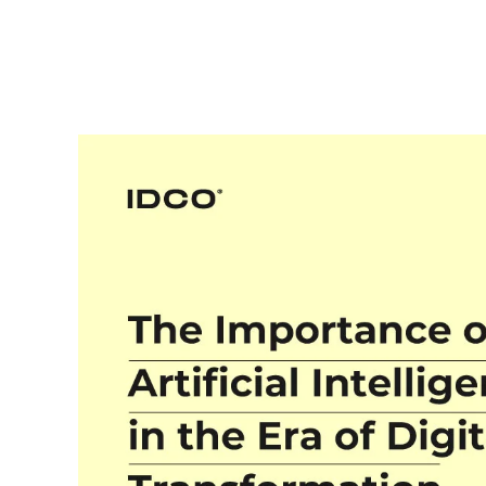
Ir
al
contenido