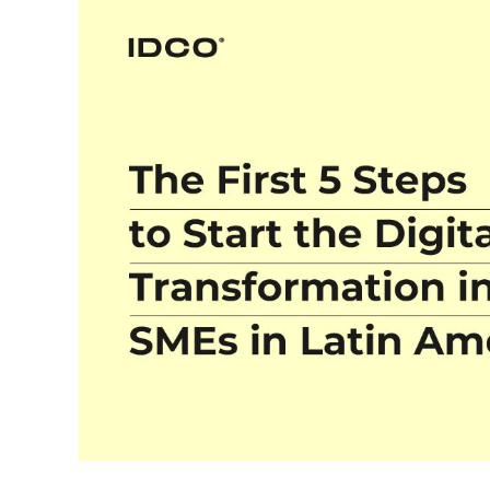
Era
Of
Digital
Transformation