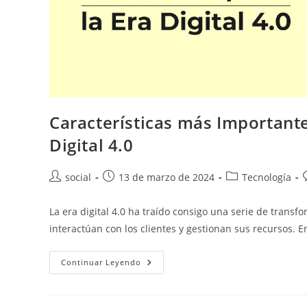
Características más Importante
Digital 4.0
Autor
Publicación
Categoría
social
13 de marzo de 2024
Tecnología
de
de
de
la
la
la
l
La era digital 4.0 ha traído consigo una serie de transf
entrada:
entrada:
entrada:
interactúan con los clientes y gestionan sus recursos. E
Características
Continuar Leyendo
Más
Importantes
De
La