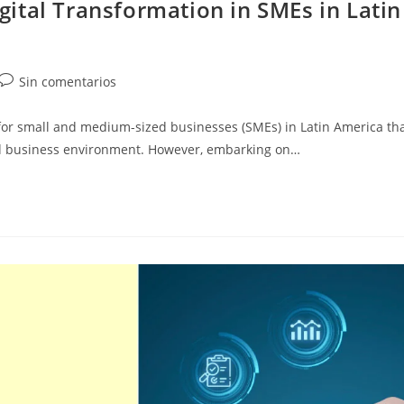
igital Transformation in SMEs in Latin
Comentarios
Sin comentarios
de
la
for small and medium-sized businesses (SMEs) in Latin America th
entrada:
zed business environment. However, embarking on…